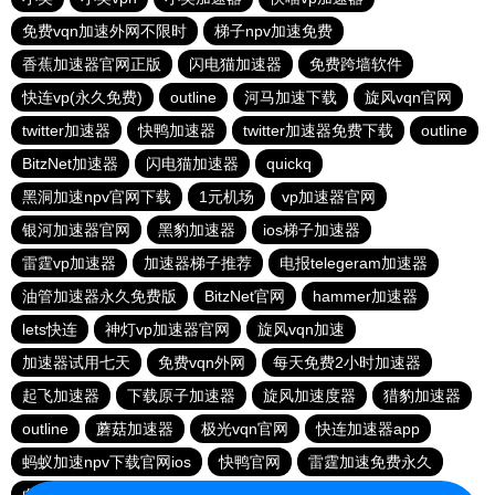
免费vqn加速外网不限时
梯子npv加速免费
香蕉加速器官网正版
闪电猫加速器
免费跨墙软件
快连vp(永久免费)
outline
河马加速下载
旋风vqn官网
twitter加速器
快鸭加速器
twitter加速器免费下载
outline
BitzNet加速器
闪电猫加速器
quickq
黑洞加速npv官网下载
1元机场
vp加速器官网
银河加速器官网
黑豹加速器
ios梯子加速器
雷霆vp加速器
加速器梯子推荐
电报telegeram加速器
油管加速器永久免费版
BitzNet官网
hammer加速器
lets快连
神灯vp加速器官网
旋风vqn加速
加速器试用七天
免费vqn外网
每天免费2小时加速器
起飞加速器
下载原子加速器
旋风加速度器
猎豹加速器
outline
蘑菇加速器
极光vqn官网
快连加速器app
蚂蚁加速npv下载官网ios
快鸭官网
雷霆加速免费永久