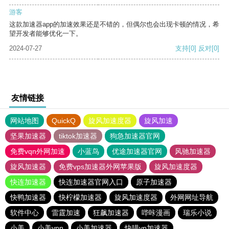
游客
这款加速器app的加速效果还是不错的，但偶尔也会出现卡顿的情况，希
望开发者能够优化一下。
2024-07-27
支持
[0]
反对
[0]
友情链接
网站地图
QuickQ
旋风加速度器
旋风加速
坚果加速器
tiktok加速器
狗急加速器官网
免费vqn外网加速
小蓝鸟
优途加速器官网
风驰加速器
旋风加速器
免费vps加速器外网苹果版
旋风加速度器
快连加速器
快连加速器官网入口
原子加速器
快鸭加速器
快柠檬加速器
旋风加速度器
外网网址导航
软件中心
雷霆加速
狂飙加速器
哔咔漫画
瑞乐小说
小美
小美vpn
小美加速器
快喵vp加速器