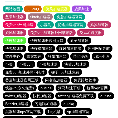
网站地图
QuickQ
旋风加速度器
旋风加速
坚果加速器
tiktok加速器
狗急加速器官网
免费vqn外网加速
小蓝鸟
优途加速器官网
风驰加速器
旋风加速器
免费vps加速器外网苹果版
旋风加速度器
快连加速器
快连加速器官网入口
原子加速器
快鸭加速器
快柠檬加速器
旋风加速度器
外网网址导航
软件中心
雷霆加速
狂飙加速器
哔咔漫画
瑞乐小说
小美
小美vpn
小美加速器
快喵vp加速器
免费vqn加速外网不限时
梯子npv加速免费
香蕉加速器官网正版
闪电猫加速器
免费跨墙软件
快连vp(永久免费)
outline
河马加速下载
旋风vqn官网
twitter加速器
快鸭加速器
twitter加速器免费下载
outline
BitzNet加速器
闪电猫加速器
quickq
黑洞加速npv官网下载
1元机场
vp加速器官网