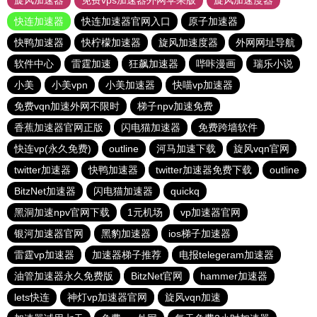
旋风加速器
免费vps加速器外网苹果版
旋风加速度器
快连加速器
快连加速器官网入口
原子加速器
快鸭加速器
快柠檬加速器
旋风加速度器
外网网址导航
软件中心
雷霆加速
狂飙加速器
哔咔漫画
瑞乐小说
小美
小美vpn
小美加速器
快喵vp加速器
免费vqn加速外网不限时
梯子npv加速免费
香蕉加速器官网正版
闪电猫加速器
免费跨墙软件
快连vp(永久免费)
outline
河马加速下载
旋风vqn官网
twitter加速器
快鸭加速器
twitter加速器免费下载
outline
BitzNet加速器
闪电猫加速器
quickq
黑洞加速npv官网下载
1元机场
vp加速器官网
银河加速器官网
黑豹加速器
ios梯子加速器
雷霆vp加速器
加速器梯子推荐
电报telegeram加速器
油管加速器永久免费版
BitzNet官网
hammer加速器
lets快连
神灯vp加速器官网
旋风vqn加速