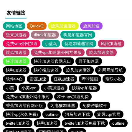
友情链接
网站地图
QuickQ
旋风加速度器
旋风加速
坚果加速器
tiktok加速器
狗急加速器官网
免费vqn外网加速
小蓝鸟
优途加速器官网
风驰加速器
旋风加速器
免费vps加速器外网苹果版
旋风加速度器
快连加速器
快连加速器官网入口
原子加速器
快鸭加速器
快柠檬加速器
旋风加速度器
外网网址导航
软件中心
雷霆加速
狂飙加速器
哔咔漫画
瑞乐小说
小美
小美vpn
小美加速器
快喵vp加速器
免费vqn加速外网不限时
梯子npv加速免费
香蕉加速器官网正版
闪电猫加速器
免费跨墙软件
快连vp(永久免费)
outline
河马加速下载
旋风vqn官网
twitter加速器
快鸭加速器
twitter加速器免费下载
outline