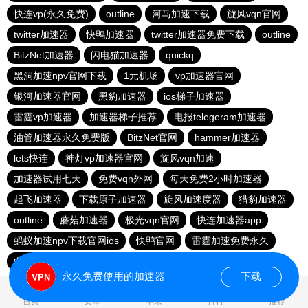
快连vp(永久免费)
outline
河马加速下载
旋风vqn官网
twitter加速器
快鸭加速器
twitter加速器免费下载
outline
BitzNet加速器
闪电猫加速器
quickq
黑洞加速npv官网下载
1元机场
vp加速器官网
银河加速器官网
黑豹加速器
ios梯子加速器
雷霆vp加速器
加速器梯子推荐
电报telegeram加速器
油管加速器永久免费版
BitzNet官网
hammer加速器
lets快连
神灯vp加速器官网
旋风vqn加速
加速器试用七天
免费vqn外网
每天免费2小时加速器
起飞加速器
下载原子加速器
旋风加速度器
猎豹加速器
outline
蘑菇加速器
极光vqn官网
快连加速器app
蚂蚁加速npv下载官网ios
快鸭官网
雷霆加速免费永久
白鲸加速器
旋风加速器官网
永久免费使用的加速器
下载
0.016685s
首页
安卓
苹果
排行
推荐