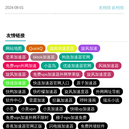
2024-08-01
支持
[0]
反对
[0]
友情链接
网站地图
QuickQ
旋风加速度器
旋风加速
坚果加速器
tiktok加速器
狗急加速器官网
免费vqn外网加速
小蓝鸟
优途加速器官网
风驰加速器
旋风加速器
免费vps加速器外网苹果版
旋风加速度器
快连加速器
快连加速器官网入口
原子加速器
快鸭加速器
快柠檬加速器
旋风加速度器
外网网址导航
软件中心
雷霆加速
狂飙加速器
哔咔漫画
瑞乐小说
小美
小美vpn
小美加速器
快喵vp加速器
免费vqn加速外网不限时
梯子npv加速免费
香蕉加速器官网正版
闪电猫加速器
免费跨墙软件