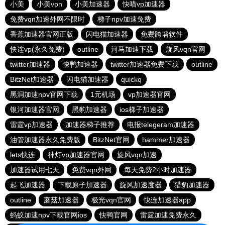
小美
小美vpn
小美加速器
快喵vp加速器
免费vqn加速外网不限时
梯子npv加速免费
香蕉加速器官网正版
闪电猫加速器
免费跨墙软件
快连vp(永久免费)
outline
河马加速下载
旋风vqn官网
twitter加速器
快鸭加速器
twitter加速器免费下载
outline
BitzNet加速器
闪电猫加速器
quickq
黑洞加速npv官网下载
1元机场
vp加速器官网
银河加速器官网
黑豹加速器
ios梯子加速器
雷霆vp加速器
加速器梯子推荐
电报telegeram加速器
油管加速器永久免费版
BitzNet官网
hammer加速器
lets快连
神灯vp加速器官网
旋风vqn加速
加速器试用七天
免费vqn外网
每天免费2小时加速器
起飞加速器
下载原子加速器
旋风加速度器
猎豹加速器
outline
蘑菇加速器
极光vqn官网
快连加速器app
蚂蚁加速npv下载官网ios
快鸭官网
雷霆加速免费永久