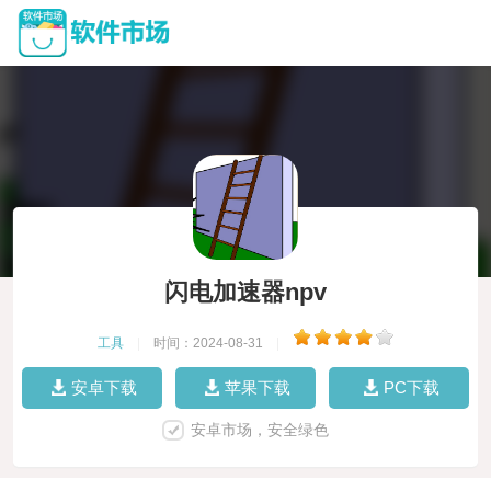
闪电加速器npv
工具
|
时间：2024-08-31
|
安卓下载
苹果下载
PC下载
安卓市场，安全绿色