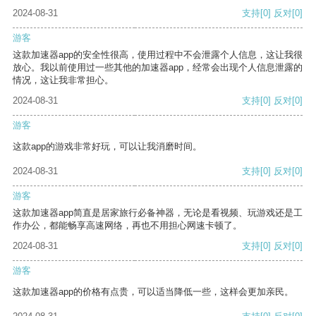
2024-08-31
支持
[0]
反对
[0]
游客
这款加速器app的安全性很高，使用过程中不会泄露个人信息，这让我很
放心。我以前使用过一些其他的加速器app，经常会出现个人信息泄露的
情况，这让我非常担心。
2024-08-31
支持
[0]
反对
[0]
游客
这款app的游戏非常好玩，可以让我消磨时间。
2024-08-31
支持
[0]
反对
[0]
游客
这款加速器app简直是居家旅行必备神器，无论是看视频、玩游戏还是工
作办公，都能畅享高速网络，再也不用担心网速卡顿了。
2024-08-31
支持
[0]
反对
[0]
游客
这款加速器app的价格有点贵，可以适当降低一些，这样会更加亲民。