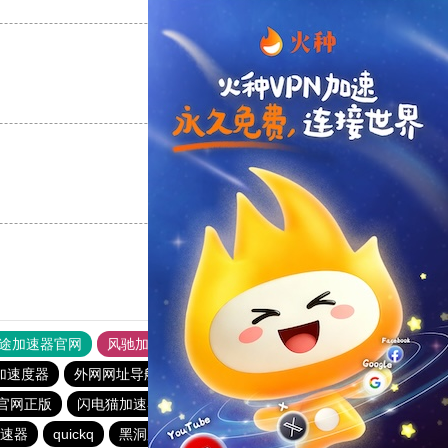
支持
[0]
反对
[0]
支持
[0]
反对
[0]
支持
[0]
反对
[0]
途加速器官网
风驰加速器
旋风加速器
加速度器
外网网址导航
软件中心
雷霆加速
狂飙加速器
官网正版
闪电猫加速器
免费跨墙软件
快连vp(永久免费)
速器
quickq
黑洞加速npv官网下载
1元机场