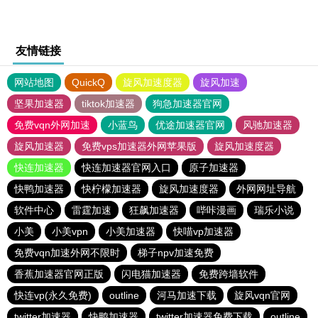
友情链接
网站地图
QuickQ
旋风加速度器
旋风加速
坚果加速器
tiktok加速器
狗急加速器官网
免费vqn外网加速
小蓝鸟
优途加速器官网
风驰加速器
旋风加速器
免费vps加速器外网苹果版
旋风加速度器
快连加速器
快连加速器官网入口
原子加速器
快鸭加速器
快柠檬加速器
旋风加速度器
外网网址导航
软件中心
雷霆加速
狂飙加速器
哔咔漫画
瑞乐小说
小美
小美vpn
小美加速器
快喵vp加速器
免费vqn加速外网不限时
梯子npv加速免费
香蕉加速器官网正版
闪电猫加速器
免费跨墙软件
快连vp(永久免费)
outline
河马加速下载
旋风vqn官网
twitter加速器
快鸭加速器
twitter加速器免费下载
outline