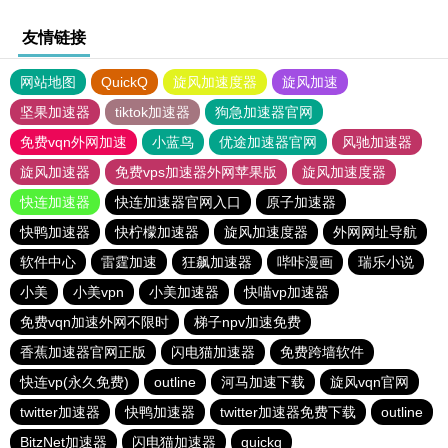
友情链接
网站地图
QuickQ
旋风加速度器
旋风加速
坚果加速器
tiktok加速器
狗急加速器官网
免费vqn外网加速
小蓝鸟
优途加速器官网
风驰加速器
旋风加速器
免费vps加速器外网苹果版
旋风加速度器
快连加速器
快连加速器官网入口
原子加速器
快鸭加速器
快柠檬加速器
旋风加速度器
外网网址导航
软件中心
雷霆加速
狂飙加速器
哔咔漫画
瑞乐小说
小美
小美vpn
小美加速器
快喵vp加速器
免费vqn加速外网不限时
梯子npv加速免费
香蕉加速器官网正版
闪电猫加速器
免费跨墙软件
快连vp(永久免费)
outline
河马加速下载
旋风vqn官网
twitter加速器
快鸭加速器
twitter加速器免费下载
outline
BitzNet加速器
闪电猫加速器
quickq