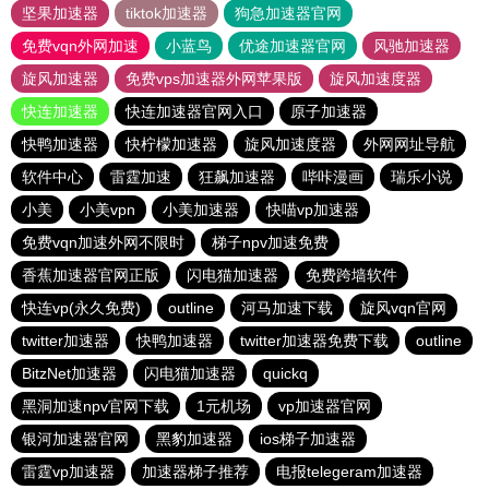
坚果加速器
tiktok加速器
狗急加速器官网
免费vqn外网加速
小蓝鸟
优途加速器官网
风驰加速器
旋风加速器
免费vps加速器外网苹果版
旋风加速度器
快连加速器
快连加速器官网入口
原子加速器
快鸭加速器
快柠檬加速器
旋风加速度器
外网网址导航
软件中心
雷霆加速
狂飙加速器
哔咔漫画
瑞乐小说
小美
小美vpn
小美加速器
快喵vp加速器
免费vqn加速外网不限时
梯子npv加速免费
香蕉加速器官网正版
闪电猫加速器
免费跨墙软件
快连vp(永久免费)
outline
河马加速下载
旋风vqn官网
twitter加速器
快鸭加速器
twitter加速器免费下载
outline
BitzNet加速器
闪电猫加速器
quickq
黑洞加速npv官网下载
1元机场
vp加速器官网
银河加速器官网
黑豹加速器
ios梯子加速器
雷霆vp加速器
加速器梯子推荐
电报telegeram加速器