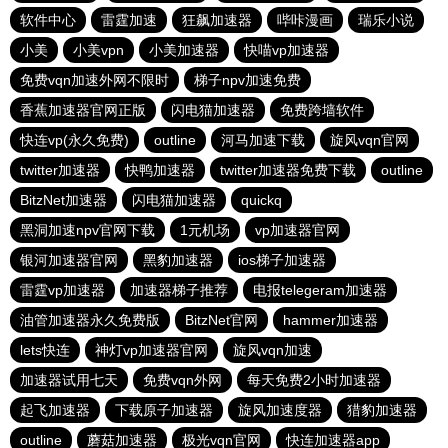
软件中心
雷霆加速
狂飙加速器
哔咔漫画
瑞乐小说
小美
小美vpn
小美加速器
快喵vp加速器
免费vqn加速外网不限时
梯子npv加速免费
香蕉加速器官网正版
闪电猫加速器
免费跨墙软件
快连vp(永久免费)
outline
河马加速下载
旋风vqn官网
twitter加速器
快鸭加速器
twitter加速器免费下载
outline
BitzNet加速器
闪电猫加速器
quickq
黑洞加速npv官网下载
1元机场
vp加速器官网
银河加速器官网
黑豹加速器
ios梯子加速器
雷霆vp加速器
加速器梯子推荐
电报telegeram加速器
油管加速器永久免费版
BitzNet官网
hammer加速器
lets快连
神灯vp加速器官网
旋风vqn加速
加速器试用七天
免费vqn外网
每天免费2小时加速器
起飞加速器
下载原子加速器
旋风加速度器
猎豹加速器
outline
蘑菇加速器
极光vqn官网
快连加速器app