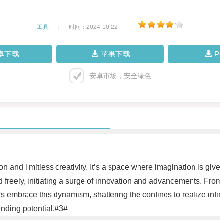
工具
|
时间：2024-10-22
|
卓下载
苹果下载
安卓市场，安全绿色
on and limitless creativity. It’s a space where imagination is gi
d freely, initiating a surge of innovation and advancements. From 
Let's embrace this dynamism, shattering the confines to realize inf
nding potential.#3#