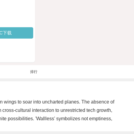
PC下载
排行
ven wings to soar into uncharted planes. The absence of
cross-cultural interaction to unrestricted tech growth,
inite possibilities. 'Wallless' symbolizes not emptiness,