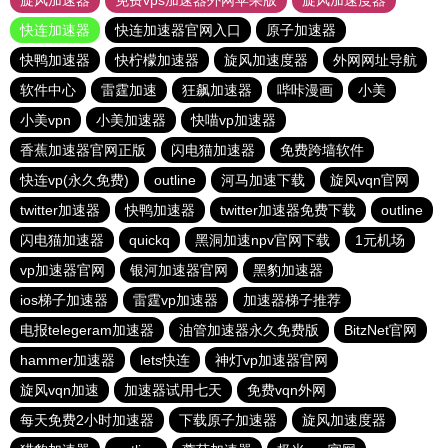
旋风加速器
免费vps加速器外网苹果版
旋风加速度器
快连加速器
快连加速器官网入口
原子加速器
快鸭加速器
快柠檬加速器
旋风加速度器
外网网址导航
软件中心
雷霆加速
狂飙加速器
哔咔漫画
小美
小美vpn
小美加速器
快喵vp加速器
香蕉加速器官网正版
闪电猫加速器
免费跨墙软件
快连vp(永久免费)
outline
河马加速下载
旋风vqn官网
twitter加速器
快鸭加速器
twitter加速器免费下载
outline
闪电猫加速器
quickq
黑洞加速npv官网下载
1元机场
vp加速器官网
银河加速器官网
黑豹加速器
ios梯子加速器
雷霆vp加速器
加速器梯子推荐
电报telegeram加速器
油管加速器永久免费版
BitzNet官网
hammer加速器
lets快连
神灯vp加速器官网
旋风vqn加速
加速器试用七天
免费vqn外网
每天免费2小时加速器
下载原子加速器
旋风加速度器