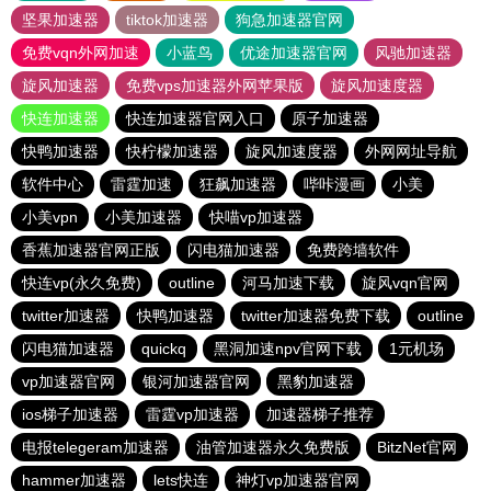
坚果加速器
tiktok加速器
狗急加速器官网
免费vqn外网加速
小蓝鸟
优途加速器官网
风驰加速器
旋风加速器
免费vps加速器外网苹果版
旋风加速度器
快连加速器
快连加速器官网入口
原子加速器
快鸭加速器
快柠檬加速器
旋风加速度器
外网网址导航
软件中心
雷霆加速
狂飙加速器
哔咔漫画
小美
小美vpn
小美加速器
快喵vp加速器
香蕉加速器官网正版
闪电猫加速器
免费跨墙软件
快连vp(永久免费)
outline
河马加速下载
旋风vqn官网
twitter加速器
快鸭加速器
twitter加速器免费下载
outline
闪电猫加速器
quickq
黑洞加速npv官网下载
1元机场
vp加速器官网
银河加速器官网
黑豹加速器
ios梯子加速器
雷霆vp加速器
加速器梯子推荐
电报telegeram加速器
油管加速器永久免费版
BitzNet官网
hammer加速器
lets快连
神灯vp加速器官网