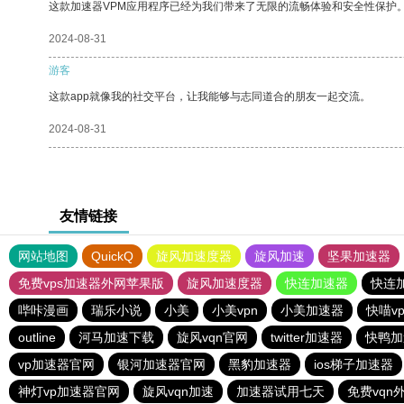
这款加速器VPM应用程序已经为我们带来了无限的流畅体验和安全性保护
2024-08-31
游客
这款app就像我的社交平台，让我能够与志同道合的朋友一起交流。
2024-08-31
友情链接
网站地图
QuickQ
旋风加速度器
旋风加速
坚果加速器
免费vps加速器外网苹果版
旋风加速度器
快连加速器
快连
哔咔漫画
瑞乐小说
小美
小美vpn
小美加速器
快喵v
outline
河马加速下载
旋风vqn官网
twitter加速器
快鸭加
vp加速器官网
银河加速器官网
黑豹加速器
ios梯子加速器
神灯vp加速器官网
旋风vqn加速
加速器试用七天
免费vqn