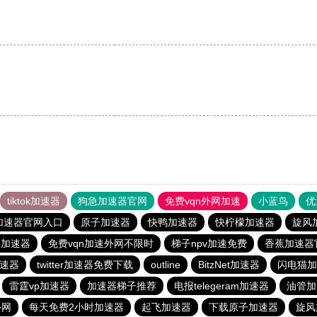
。
tiktok加速器
狗急加速器官网
免费vqn外网加速
小蓝鸟
优
加速器官网入口
原子加速器
快鸭加速器
快柠檬加速器
旋风
p加速器
免费vqn加速外网不限时
梯子npv加速免费
香蕉加速器
速器
twitter加速器免费下载
outline
BitzNet加速器
闪电猫加
雷霆vp加速器
加速器梯子推荐
电报telegeram加速器
油管加
外网
每天免费2小时加速器
起飞加速器
下载原子加速器
旋风