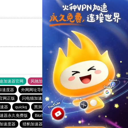
支持
[0]
反对
[0]
支持
[0]
反对
[0]
途加速器官网
风驰加速器
旋风加速器
加速度器
外网网址导航
软件中心
雷霆加速
狂飙加速器
官网正版
闪电猫加速器
免费跨墙软件
快连vp(永久免费)
速器
quickq
黑洞加速npv官网下载
1元机场
速器永久免费版
BitzNet官网
hammer加速器
lets快连
加速度器
猎豹加速器
outline
蘑菇加速器
极光vqn官网